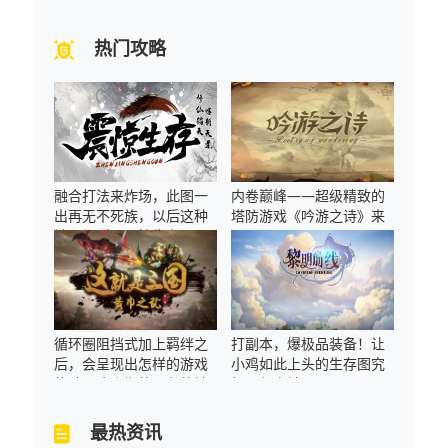
热门攻略
融合打法来炸场，此图一
内卷巅峰——超级精致的
出再无不死族，以后这种
塔防游戏《吟游之诗》来
地图都叫《震惊生存》！
了！
循环圈阻挡式加上羁绊之
打副本，爆极品装备！让
后，会呈现出怎样的游戏
小鸡如此上头的生存图究
体验？这张期待已久的地
极是何方神圣？
图终于来了
最热资讯