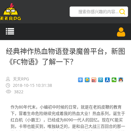
导航切换
经典神作热血物语登录魔兽平台，新图
《FC物语》了解一下？
天天RPG
2018-10-15 10:31:38
3822
作为80年代末，小编初中时候的日常，就是在老妈皮鞭的教育
下，冒着生命危险继续完成着我的热血大业！热血系列，诞生于
红白机（小霸王），已经成为8090一代人的回忆。现在FC能买
到，卡带也能买到，唯独缺乏的，是和自己大战三百回合的那一