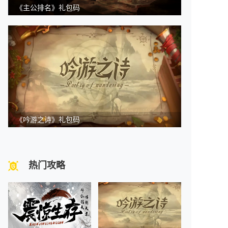
《主公排名》礼包码
《吟游之诗》礼包码
热门攻略