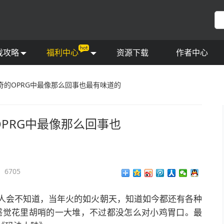
福利任务
文攻略
宝箱活动
频攻略
戏攻略
福利中心
资源下载
作者中心
奇的OPRG中最像那么回事也最有味道的
PRG中最像那么回事也
6705
人会不知道，当年火的如火朝天，知道如今都还有各种
感觉花里胡哨的一大堆，不过都没怎么对小鸡胃口。
最