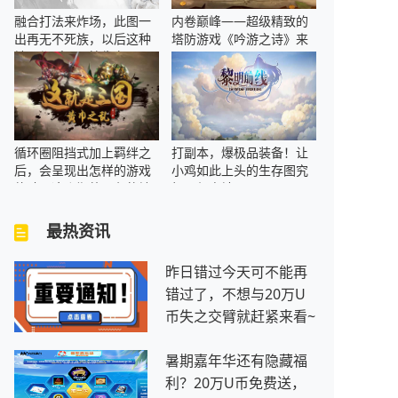
融合打法来炸场，此图一
内卷巅峰——超级精致的
出再无不死族，以后这种
塔防游戏《吟游之诗》来
地图都叫《震惊生存》！
了！
循环圈阻挡式加上羁绊之
打副本，爆极品装备！让
后，会呈现出怎样的游戏
小鸡如此上头的生存图究
体验？这张期待已久的地
极是何方神圣？
图终于来了
最热资讯
昨日错过今天可不能再
错过了，不想与20万U
币失之交臂就赶紧来看~
暑期嘉年华还有隐藏福
利？20万U币免费送，