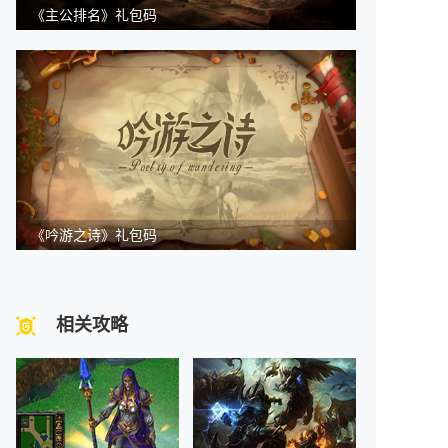
《主公排名》礼包码
《吟游之诗》礼包码
相关攻略