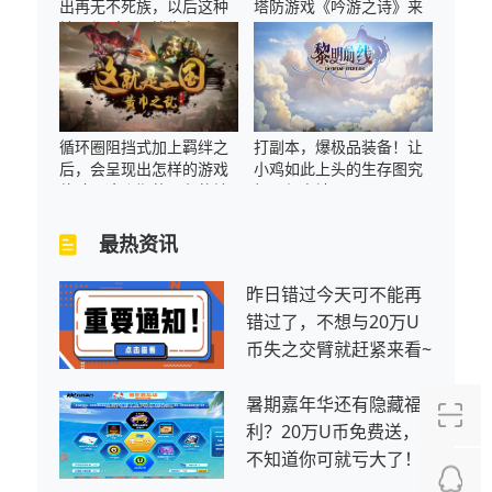
出再无不死族，以后这种
塔防游戏《吟游之诗》来
地图都叫《震惊生存》！
了！
循环圈阻挡式加上羁绊之
打副本，爆极品装备！让
后，会呈现出怎样的游戏
小鸡如此上头的生存图究
体验？这张期待已久的地
极是何方神圣？
图终于来了
最热资讯
昨日错过今天可不能再
错过了，不想与20万U
币失之交臂就赶紧来看~
暑期嘉年华还有隐藏福
利？20万U币免费送，
不知道你可就亏大了！