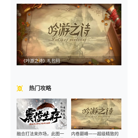
《吟游之诗》礼包码
热门攻略
融合打法来炸场，此图一
内卷巅峰——超级精致的