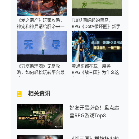
《龙之遗产》玩家攻略，
TI8期间崛起的黑马，
神宠和神兵请给肝帝来一
RPG《DotA循环圈》新手
打~
攻略！
《刀塔循环圈》无尽攻
黄旭东都在玩，魔兽
略，如何轻松玩转平台最
RPG《战三国》为什么这
热RPG图
么吸引人？
相关资讯
好友开黑必备！盘点魔
兽RPG游戏Top8
《战三国》群雄杯火热