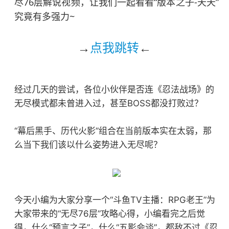
尽76层解说视频，让我们一起看看“版本之子-天天”
究竟有多强力~
→
点我跳转
←
经过几天的尝试，各位小伙伴是否连《忍法战场》的
无尽模式都未曾进入过，甚至BOSS都没打败过？
“幕后黑手、历代火影”组合在当前版本实在太弱，那
么当下我们该以什么姿势进入无尽呢？
今天小编为大家分享一个“斗鱼TV主播：RPG老王”为
大家带来的“无尽76层”攻略心得，小编看完之后觉
得，什么“预言之子”，什么“五影会谈”，都敌不过《忍