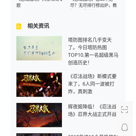
题
尽？无尽排行榜出炉，教
你更强的套路
相关资讯
塔防图排名几乎变天
了。今日塔防热图
TOP10.第一名超级黑马
创造历史！
《忍法战场》新模式要
来了，6人同一波被打
炸，真刺激
辉夜姬降临！《忍法战
场》忍界大战正式开战