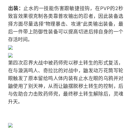
出装：
止水的一技能伤害跟敏捷挂钩，在PVP的2秒
致盲效果很克制各类靠普攻输出的忍者，因此装备选
择方面尽量选择“物理暴击、攻速”此类输出装备，最
后一件带上防御性装备可以提高切进后排自身的一个
存活时间。
第四次忍界大战中被药师兜以秽土转生的形式复活，
在与漩涡鸣人、奇拉比的对战中，鼬发动万花筒写轮
眼触发了原本留给鸣人体内装有止水左眼的乌鸦并对
鼬使用了别天神，从而让鼬摆脱秽土转生的控制，后
与佐助合力击败药师兜，最终秽土转生解除后，灵魂
升天。