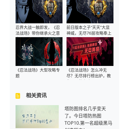
忍界大战一触即发，《忍
前日版本之子“天天”大显
法战场》带你继承火之意
神威，无尽76层攻略奉上
志
《忍法战场》大型攻略专
《忍法战场》怎么冲无
题
尽？无尽排行榜出炉，教
你更强的套路
相关资讯
塔防图排名几乎变天
了。今日塔防热图
TOP10.第一名超级黑马