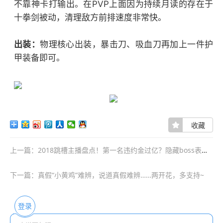
不靠神卡打输出。在PVP上面因为持续月读的存在于
十拳剑被动，清理敌方前排速度非常快。
出装：
物理核心出装，暴击刀、吸血刀再加上一件护
甲装备即可。
收藏
上一篇：2018跳槽主播盘点！第一名违约金过亿？隐藏boss表示：都是渣渣
下一篇：真假“小黄鸡”难辨，说道真假难辨……两开花，多支持~
登录